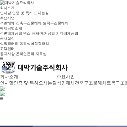
회사소개
인사말
인증 및 특허
오시는길
주요사업
석면해체
건축구조물해체
토목구조물해체
해체공법소개
석면해체공법
텍스 해체·제거공법
기타해체공법
공사실적
실적갤러리
동영상실적갤러리
고객센터
공지사항
온라인문의
자료실
회사소개
주요사업
인사말
인증 및 특허
오시는길
석면해체
건축구조물해체
토목구조