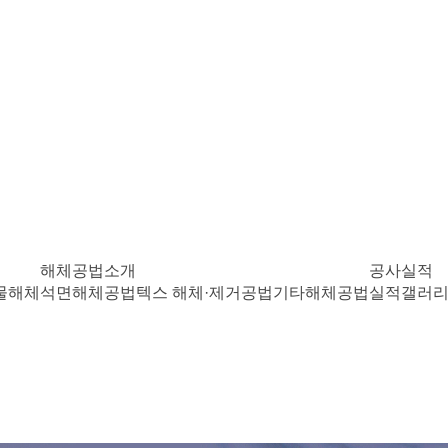
해체공법소개
공사실적
물해체
석면해체공법
텍스 해체·제거공법
기타해체공법
실적갤러