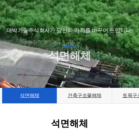
대박기술주식회사가 당신의 가치를 바꾸어 드립니다.
석면해체
석면해체
건축구조물해체
토목구
석면해체