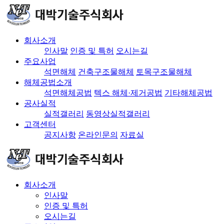
회사소개
인사말
인증 및 특허
오시는길
주요사업
석면해체
건축구조물해체
토목구조물해체
해체공법소개
석면해체공법
텍스 해체·제거공법
기타해체공법
공사실적
실적갤러리
동영상실적갤러리
고객센터
공지사항
온라인문의
자료실
회사소개
인사말
인증 및 특허
오시는길