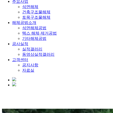
주요사업
석면해체
건축구조물해체
토목구조물해체
해체공법소개
석면해체공법
텍스 해체·제거공법
기타해체공법
공사실적
실적갤러리
동영상실적갤러리
고객센터
공지사항
자료실