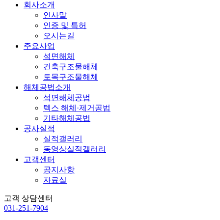
회사소개
인사말
인증 및 특허
오시는길
주요사업
석면해체
건축구조물해체
토목구조물해체
해체공법소개
석면해체공법
텍스 해체·제거공법
기타해체공법
공사실적
실적갤러리
동영상실적갤러리
고객센터
공지사항
자료실
고객 상담센터
031-251-7904